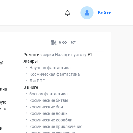
Войти
9
971
Роман из
серии
Назад в пустоту
#1
Жанры
ой
Научная фантастика
Космическая фантастика
ЛитРПГ
В книге
шина
боевая фантастика
космические битвы
вую
космические бои
 to
космические войны
космические корабли
космические приключения
ти