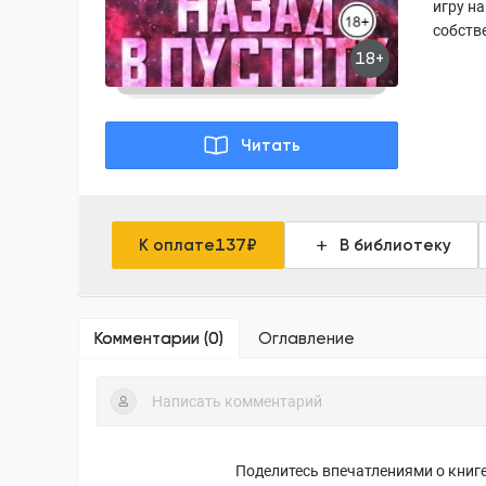
игру н
собстве
18+
Читать
К оплате
137
₽
В библиотеку
Комментарии (
0
)
Оглавление
Поделитесь впечатлениями о книге,