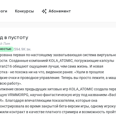
логи
Конкурсы
Абонемент
д в пустоту
й Лим
594.9K
зн.
НОСТЬЮ
рована первая по-настоящему захватывающая система виртуальн
ости. Созданные компанией KOLA_ATOMIC, погружающие капсулы
Uran216 обещают ощущения лучше, чем сама жизнь. И новая
тка - не похожа ни на что, виденное ранее. «Ушли в прошлое
дкие очки и проводное управление. Теперь вы просто лежите, а ма
 всю работу».
олжение своих предыдущих хитовых игр KOLA_ATOMIC создала пер
щую VRMMORPG, научно-фантастическую игру под названием «Back
AR». Благодаря впечатляющим показателям, которые она
онстрировала во время закрытой бета-версии игры, одному игроку
жили контракт в качестве платного стримера и возможность прой