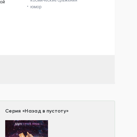
космические сражения
вой
юмор
Серия
«
Назад в пустоту
»