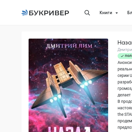
Книги
Б
Наза
Дмитри
ПОЛ
Анонси
реальн
серии 
разрабо
громоз
делает
В прод
настоя
the ST
продем
предло