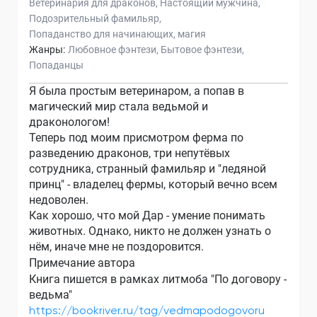
Ветеринария для драконов
Настоящий мужчина
Подозрительный фамильяр
Попаданство для начинающих
магия
Жанры:
Любовное фэнтези
Бытовое фэнтези
Попаданцы
Я была простым ветеринаром, а попав в
магический мир стала ведьмой и
драконологом!
Теперь под моим присмотром ферма по
разведению драконов, три непутёвых
сотрудника, странный фамильяр и "ледяной
принц" - владелец фермы, который вечно всем
недоволен.
Как хорошо, что мой Дар - умение понимать
животных. Однако, никто не должен узнать о
нём, иначе мне не поздоровится.
Примечание автора
Книга пишется в рамках литмоба "По договору -
ведьма"
https://bookriver.ru/tag/vedmapodogovoru