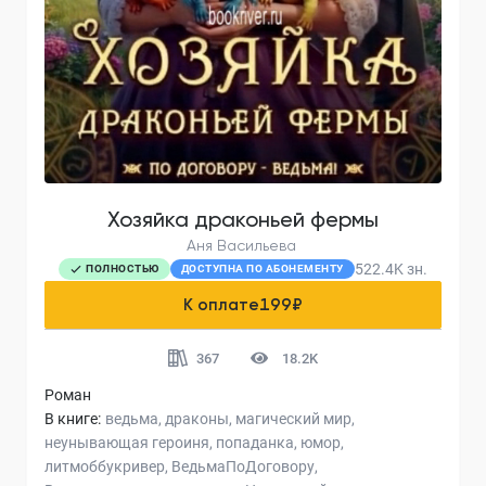
Хозяйка драконьей фермы
Аня Васильева
522.4K
зн.
ПОЛНОСТЬЮ
ДОСТУПНА ПО АБОНЕМЕНТУ
К оплате
199
₽
367
18.2K
Роман
В книге:
ведьма
драконы
магический мир
неунывающая героиня
попаданка
юмор
литмоббукривер
ВедьмаПоДоговору