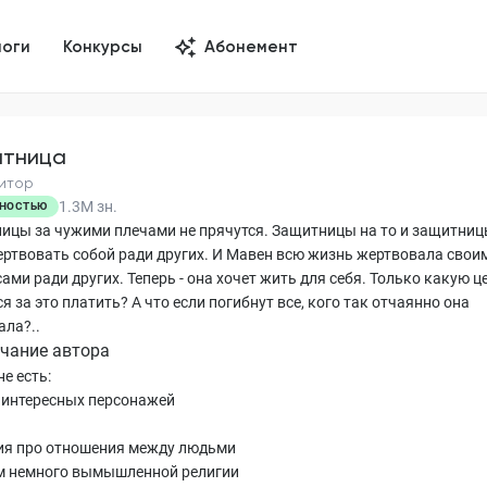
логи
Конкурсы
Абонемент
тница
итор
1.3M
зн.
НОСТЬЮ
ицы за чужими плечами не прячутся. Защитницы на то и защитниц
ертвовать собой ради других. И Мавен всю жизнь жертвовала свои
ами ради других. Теперь - она хочет жить для себя. Только какую ц
я за это платить? А что если погибнут все, кого так отчаянно она
ла?..
чание автора
е есть:
о интересных персонажей
рия про отношения между людьми
ем немного вымышленной религии