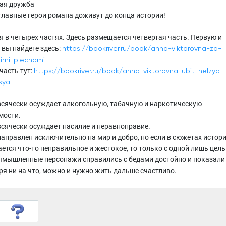
кая дружба
 главные герои романа доживут до конца истории!
я в четырех частях. Здесь размещается четвертая часть. Первую и
 вы найдете здесь:
https://bookriver.ru/book/anna-viktorovna-za-
imi-plechami
часть тут:
https://bookriver.ru/book/anna-viktorovna-ubit-nelzya-
sya
всячески осуждает алкогольную, табачную и наркотическую
мости.
всячески осуждает насилие и неравноправие.
направлен исключительно на мир и добро, но если в сюжетах истор
ется что-то неправильное и жестокое, то только с одной лишь цель
ымышленные персонажи справились с бедами достойно и показали
ря ни на что, можно и нужно жить дальше счастливо.