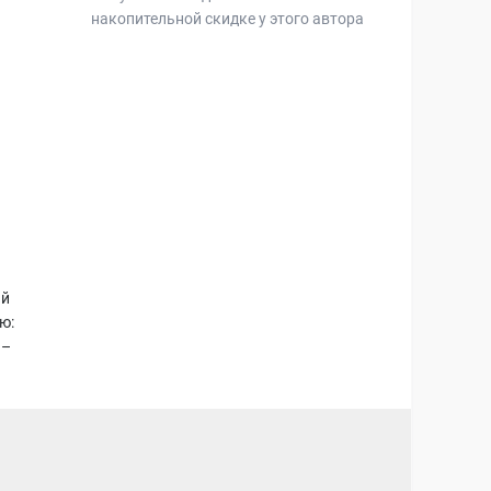
накопительной скидке у этого автора
ий
ю:
 –