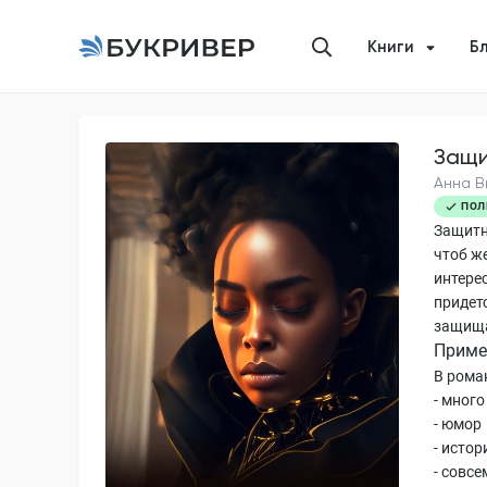
Книги
Б
Защи
Анна В
ПОЛ
Защитн
чтоб ж
интерес
придетс
защища
Приме
В роман
- мног
- юмор
- исто
- совс