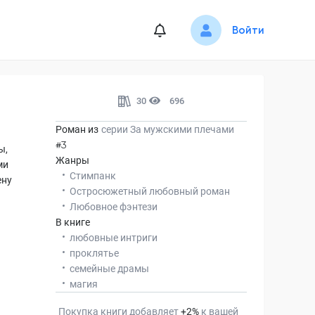
Войти
30
696
Роман из
серии
За мужскими плечами
#3
ы,
Жанры
ми
Стимпанк
ену
Остросюжетный любовный роман
Любовное фэнтези
В книге
любовные интриги
проклятье
семейные драмы
магия
Покупка книги добавляет
+
2
%
к вашей