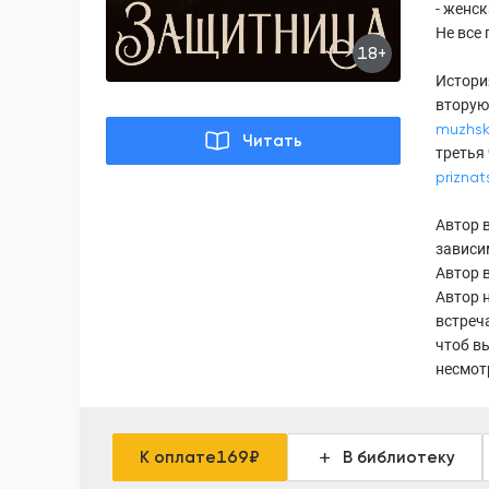
- женс
Не все
18+
Истори
вторую
muzhsk
Читать
третья 
priznat
Автор 
зависи
Автор 
Автор 
встреча
чтоб в
несмот
К оплате
169
₽
В библиотеку