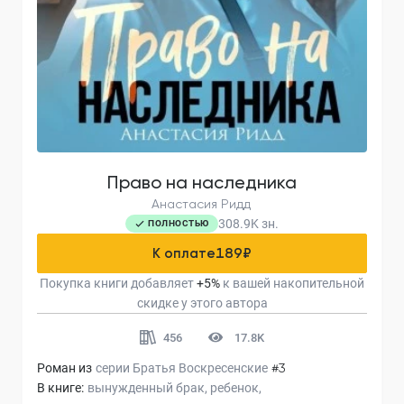
Право на наследника
Анастасия Ридд
308.9K
зн.
ПОЛНОСТЬЮ
К оплате
189
₽
Покупка книги добавляет
+
5
%
к вашей накопительной
скидке у этого автора
456
17.8K
Роман из
серии
Братья Воскресенские
#3
В книге:
вынужденный брак
ребенок