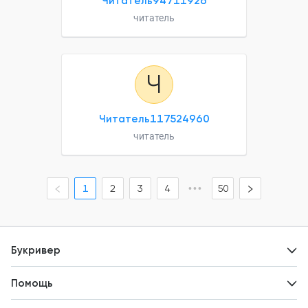
Читатель94711926
читатель
Ч
Читатель117524960
читатель
1
2
3
4
•••
50
Букривер
Контакты
Помощь
Авторам
Вопросы и ответы