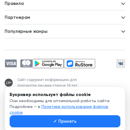
Новости
Правила
Идеи для развития
Пользовательское соглашение
Партнерам
Политика конфиденциальности
Зарабатывайте с авторами
Популярные жанры
Предложения авторов
Попаданцы
Магические академии
Современный любовный роман
Любовное фэнтези
ЛитРПГ
Сайт содержит информацию для
18+
просмотра лицами старше 18 лет
Букривер использует файлы cookie
Служба поддержки:
Они необходимы для оптимальной работы сайта.
support@bookriver.ru
Подробнее — в
Политике использования файлов
cookie
.
2020-
2026
© Bookriver — литературно-издательская площадка,
✓
Принять
объединяющая читателей и авторов.