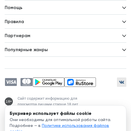
Контакты
Помощь
Авторам
Вопросы и ответы
Новости
Правила
Идеи для развития
Пользовательское соглашение
Партнерам
Политика конфиденциальности
Зарабатывайте с авторами
Популярные жанры
Предложения авторов
Попаданцы
Магические академии
Современный любовный роман
Любовное фэнтези
ЛитРПГ
Сайт содержит информацию для
18+
просмотра лицами старше 18 лет
Букривер использует файлы cookie
Служба поддержки:
Они необходимы для оптимальной работы сайта.
support@bookriver.ru
Подробнее — в
Политике использования файлов