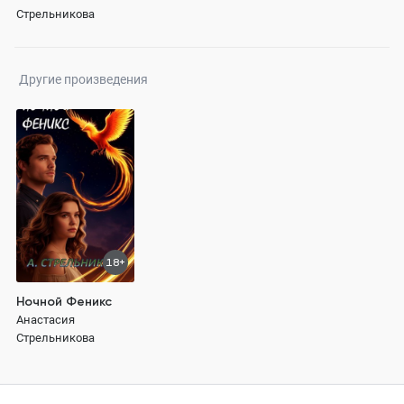
Тьмы
Стрельникова
Другие произведения
18+
Ночной Феникс
Анастасия
Стрельникова