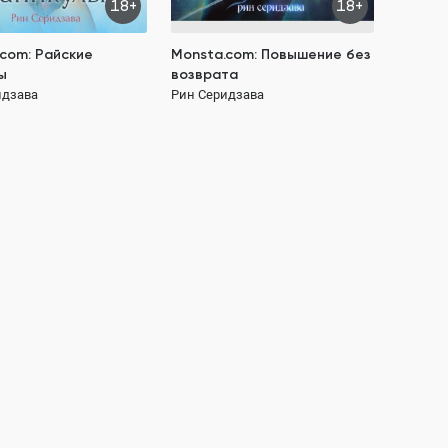
18+
18+
com: Райские
Monsta.com: Повышение без
ы
возврата
идзава
Рин Серидзава
189 ₽