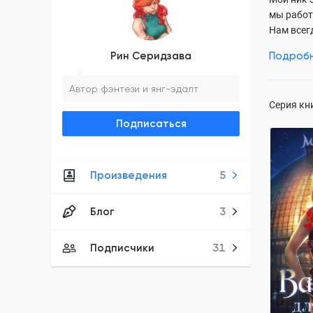
мы работ
Нам всег
фэнтези.
Рин Серидзава
Подроб
и разных
Автор фэнтези и янг-эдалт
Но подро
Серия кн
(
https://
Вообще вс
Подписаться
Monsta.c
Произведения
5
монстра
Рин Сери
Блог
3
ПОЛН
противост
вампиры
Подписчики
31