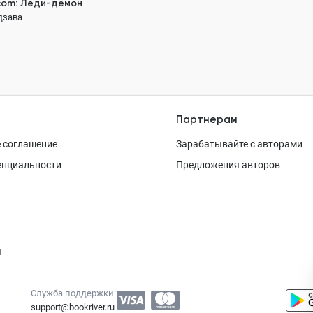
com: Леди-демон
дзава
189 ₽
Партнерам
 соглашение
Зарабатывайте с авторами
енциальности
Предложения авторов
я
Служба поддержки:
support@bookriver.ru