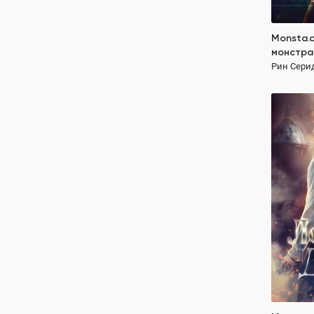
Monsta.c
монстра
Рин Сери
Monsta.
Рин Сери
ПОЛН
сложные 
сверхспо