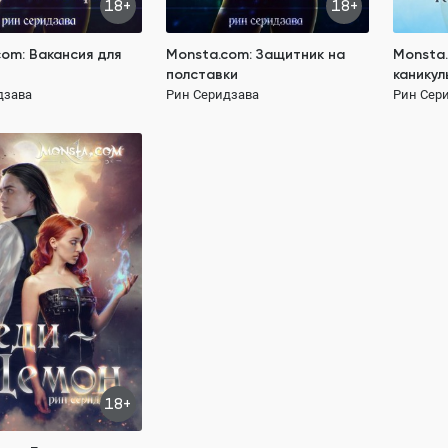
18+
18+
om: Вакансия для
Monsta.com: Защитник на
Monsta.
полставки
каникул
дзава
Рин Серидзава
Рин Сер
189 ₽
com: Леди-демон
дзава
1.1M
ОСТЬЮ
отношения
демоны
собности
18+