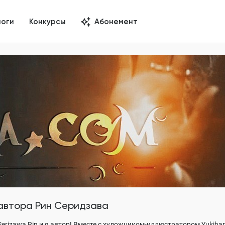
логи
Конкурсы
Абонемент
 автора
Рин Серидзава
erizawa Rin и я автор! Вместе с художником-иллюстратором Yukihar