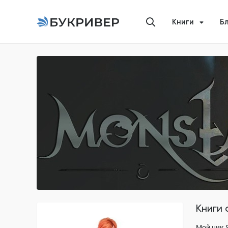
Книги
Б
Книги
Мoй ник S