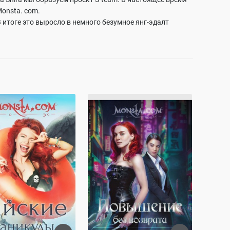
onsta. com.
 итоге это выросло в немного безумное янг-эдалт
 с собой поделать) Поэтому книг я хочу написать много
ы можете узнать в нашей ВК группе
com: Райские
Monsta.com: Повышение без
ы
возврата
идзава
Рин Серидзава
72.0K
1.2M
ОСТЬЮ
ПОЛНОСТЬЮ
мантика и любовь
сложные отношения
ющая героиня
романтика и любовь
демоны