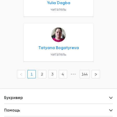
Yulia Dagba
читатель
Tatyana Bogatyreva
читатель
1
2
3
4
•••
144
Букривер
Контакты
Помощь
Авторам