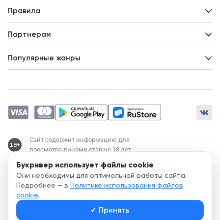
Вопросы и ответы
Новости
Правила
Идеи для развития
Пользовательское соглашение
Партнерам
Политика конфиденциальности
Зарабатывайте с авторами
Популярные жанры
Предложения авторов
Попаданцы
Магические академии
Современный любовный роман
Любовное фэнтези
ЛитРПГ
Сайт содержит информацию для
18+
просмотра лицами старше 18 лет
Букривер использует файлы cookie
Служба поддержки:
Они необходимы для оптимальной работы сайта.
support@bookriver.ru
Подробнее — в
Политике использования файлов
cookie
.
2020-
2026
© Bookriver — литературно-издательская площадка,
✓
Принять
объединяющая читателей и авторов.