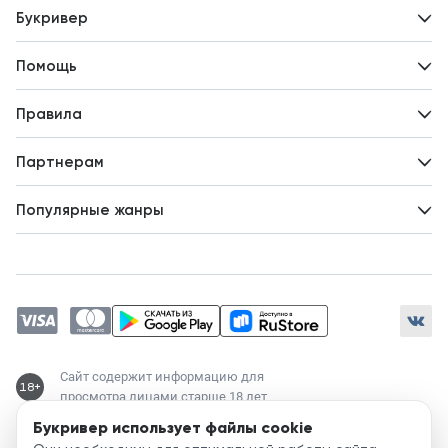
Букривер
Контакты
Помощь
Авторам
Вопросы и ответы
Новости
Правила
Идеи для развития
Пользовательское соглашение
Партнерам
Политика конфиденциальности
Зарабатывайте с авторами
Популярные жанры
Предложения авторов
Попаданцы
Магические академии
Современный любовный роман
Любовное фэнтези
ЛитРПГ
Сайт содержит информацию для
18+
просмотра лицами старше 18 лет
Букривер использует файлы cookie
Служба поддержки: