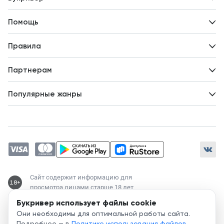
Контакты
Помощь
Авторам
Вопросы и ответы
Новости
Правила
Идеи для развития
Пользовательское соглашение
Партнерам
Политика конфиденциальности
Зарабатывайте с авторами
Популярные жанры
Предложения авторов
Попаданцы
Магические академии
Современный любовный роман
Любовное фэнтези
ЛитРПГ
Сайт содержит информацию для
18+
просмотра лицами старше 18 лет
Букривер использует файлы cookie
Служба поддержки:
Они необходимы для оптимальной работы сайта.
support@bookriver.ru
Подробнее — в
Политике использования файлов