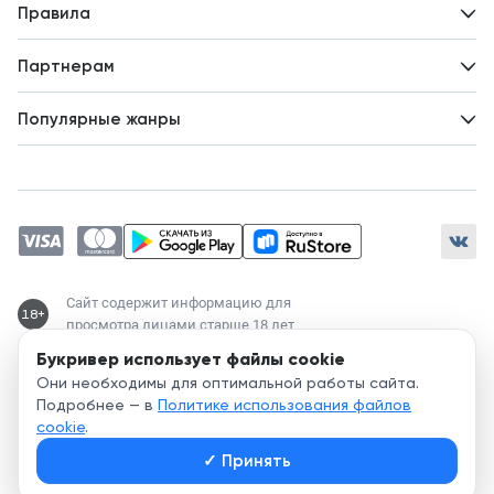
Новости
Правила
Идеи для развития
Пользовательское соглашение
Партнерам
Политика конфиденциальности
Зарабатывайте с авторами
Популярные жанры
Предложения авторов
Попаданцы
Магические академии
Современный любовный роман
Любовное фэнтези
ЛитРПГ
Сайт содержит информацию для
18+
просмотра лицами старше 18 лет
Букривер использует файлы cookie
Служба поддержки:
Они необходимы для оптимальной работы сайта.
support@bookriver.ru
Подробнее — в
Политике использования файлов
cookie
.
2020-
2026
© Bookriver — литературно-издательская площадка,
✓
Принять
объединяющая читателей и авторов.