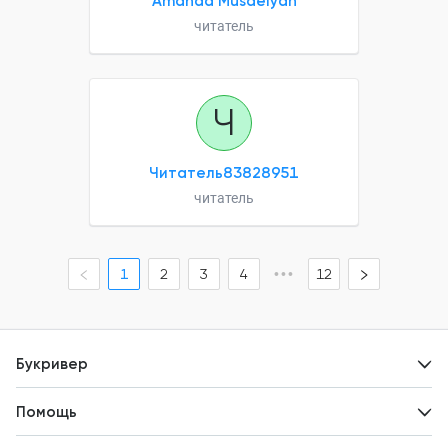
Amanda Musaelyan
читатель
Ч
Читатель83828951
читатель
1
2
3
4
•••
12
Букривер
Контакты
Помощь
Авторам
Вопросы и ответы