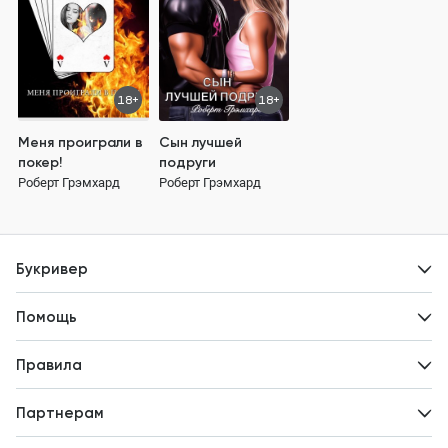
18+
18+
Меня проиграли в
Сын лучшей
покер!
подруги
Роберт Грэмхард
Роберт Грэмхард
Букривер
Контакты
Помощь
Авторам
Вопросы и ответы
Новости
Правила
Идеи для развития
Пользовательское соглашение
Партнерам
Политика конфиденциальности