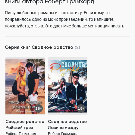
Книги автора
Роберт Грэмхард
Пишу любовные романы и фантастику. Если кому-то
понравилось одно из моих произведений, то напишите,
пожалуйста, отзыв. Это даст мне больше мотивации писать.
Серия книг
Сводное родство
(2)
18+
18+
Сводное родство
Сводное родство
Райский грех
Лавина между
нами
Роберт Грэмхард
Роберт Грэмхард