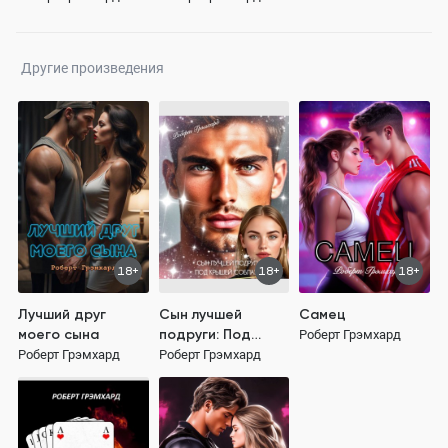
Другие произведения
18+
18+
18+
Лучший друг
Сын лучшей
Самец
моего сына
подруги: Под
Роберт Грэмхард
крышей соблазна
Роберт Грэмхард
Роберт Грэмхард