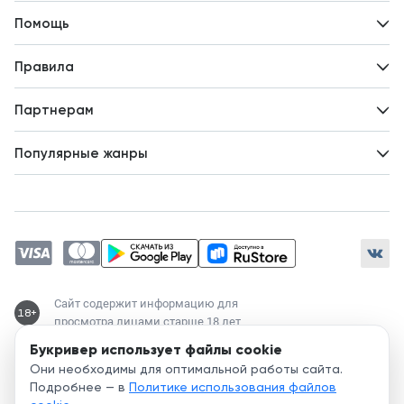
Контакты
Помощь
Авторам
Вопросы и ответы
Новости
Правила
Идеи для развития
Пользовательское соглашение
Партнерам
Политика конфиденциальности
Зарабатывайте с авторами
Популярные жанры
Предложения авторов
Попаданцы
Магические академии
Современный любовный роман
Любовное фэнтези
ЛитРПГ
Сайт содержит информацию для
18+
просмотра лицами старше 18 лет
Букривер использует файлы cookie
Служба поддержки:
Они необходимы для оптимальной работы сайта.
support@bookriver.ru
Подробнее — в
Политике использования файлов