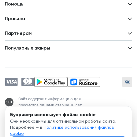
Контакты
Помощь
Авторам
Вопросы и ответы
Новости
Правила
Идеи для развития
Пользовательское соглашение
Партнерам
Политика конфиденциальности
Зарабатывайте с авторами
Популярные жанры
Предложения авторов
Попаданцы
Магические академии
Современный любовный роман
Любовное фэнтези
ЛитРПГ
Сайт содержит информацию для
18+
просмотра лицами старше 18 лет
Букривер использует файлы cookie
Служба поддержки:
Они необходимы для оптимальной работы сайта.
support@bookriver.ru
Подробнее — в
Политике использования файлов
cookie
.