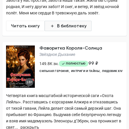
Забота у нас простая, Забота наша такая: Жила бы страна
родная, И нету других забот! И снег, и ветер, И звёзд ночной
полёт. Меня мое сердце В тревожную даль зовёт.
Читать книгу
В библиотеку
Фаворитка Короля-Солнца
Звёздное Дыхание
99 ₽
149.8K зн.
ПОЛНОСТЬЮ
СИЛЬНАЯ ГЕРОИНЯ
ИНТРИГИ И ТАЙНЫ
ЛЮДОВИК XIV
18+
Четвертая книга масштабной исторической саги «Охота
Лейлы». Расставшись с корсарами Алжира и отказавшись
от тихой гавани, Лейла делает свой самый дерзкий шаг. Она
прибывает во Францию. Выдумав себе безупречную легенду
и взяв имя мадемуазель Элеоноры д’Эбрен, она проникает в
свят...
раскрыть