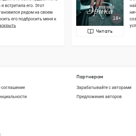
 я встретила его. Этот
най
тановился рядом на своем
нич
18+
осить его подбросить меня к
со
аскрыть
усп
Читать
Партнерам
 соглашение
Зарабатывайте с авторами
енциальности
Предложения авторов
я