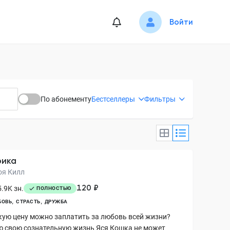
Войти
По абонементу
Бестселлеры
Фильтры
рика
оя Килл
120 ₽
.9K зн.
ПОЛНОСТЬЮ
БОВЬ
СТРАСТЬ
ДРУЖБА
кую цену можно заплатить за любовь всей жизни?
ю свою сознательную жизнь Яся Кошка не может