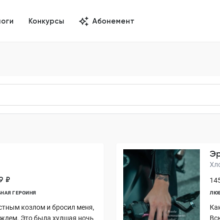
логи
Конкурсы
Абонемент
Э
Хл
9 ₽
145
НАЯ ГЕРОИНЯ
ЛЮ
стным козлом и бросил меня,
Ка
ождем. Это была худшая ночь
Вс