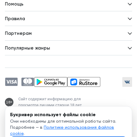
Контакты
Помощь
Авторам
Вопросы и ответы
Новости
Правила
Идеи для развития
Пользовательское соглашение
Партнерам
Политика конфиденциальности
Зарабатывайте с авторами
Популярные жанры
Предложения авторов
Попаданцы
Магические академии
Современный любовный роман
Любовное фэнтези
ЛитРПГ
Сайт содержит информацию для
18+
просмотра лицами старше 18 лет
Букривер использует файлы cookie
Служба поддержки:
Они необходимы для оптимальной работы сайта.
support@bookriver.ru
Подробнее — в
Политике использования файлов
cookie
.