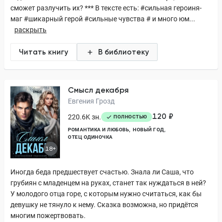
сможет разлучить их? *** В тексте есть: #сильная героиня-
маг #шикарный герой #сильные чувства # и много юм...
раскрыть
Читать книгу
В библиотеку
Смысл декабря
Евгения Грозд
120 ₽
220.6K зн.
ПОЛНОСТЬЮ
РОМАНТИКА И ЛЮБОВЬ
НОВЫЙ ГОД
ОТЕЦ ОДИНОЧКА
18+
Иногда беда предшествует счастью. Знала ли Саша, что
грубиян с младенцем на руках, станет так нуждаться в ней?
У молодого отца горе, с которым нужно считаться, как бы
девушку не тянуло к нему. Сказка возможна, но придётся
многим пожертвовать.