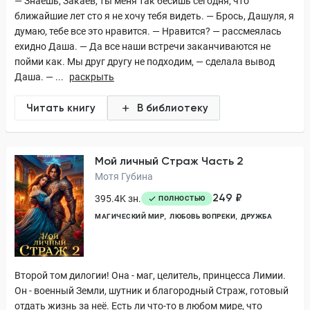
— Знаешь, Закаев, ты меня так бесишь сегодня, что
ближайшие лет сто я не хочу тебя видеть. — Брось, Дашуля, я
думаю, тебе все это нравится. — Нравится? — рассмеялась
ехидно Даша. — Да все наши встречи заканчиваются не
пойми как. Мы друг другу не подходим, — сделала вывод
Даша. — ...
раскрыть
Читать книгу
В библиотеку
Мой личный Страж Часть 2
Мотя Губина
249 ₽
395.4K зн.
ПОЛНОСТЬЮ
МАГИЧЕСКИЙ МИР
ЛЮБОВЬ ВОПРЕКИ
ДРУЖБА
Второй том дилогии! Она - маг, целитель, принцесса Лимии.
Он - военный Земли, шутник и благородный Страж, готовый
отдать жизнь за неё. Есть ли что-то в любом мире, что