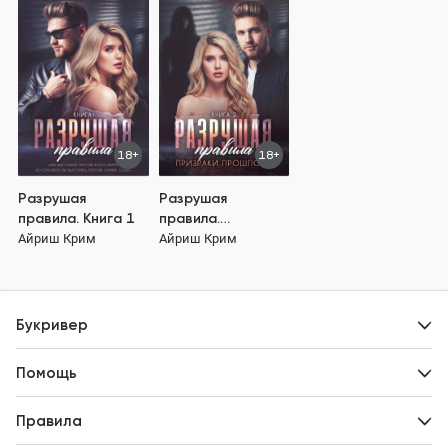
18+
18+
Разрушая
Разрушая
правила. Книга 1
правила.
Призраки
Айриш Крим
Айриш Крим
прошлого. Книга 2
Букривер
Контакты
Помощь
Авторам
Вопросы и ответы
Новости
Правила
Идеи для развития