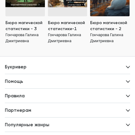
Бюро магической
Бюро магической
Бюро магической
статистики - 3
статистики-1
статистики - 2
Гончарова Галина
Гончарова Галина
Гончарова Галина
Дмитриевна
Дмитриевна
Дмитриевна
Букривер
Контакты
Помощь
Авторам
Вопросы и ответы
Новости
Правила
Идеи для развития
Пользовательское соглашение
Партнерам
Политика конфиденциальности
Зарабатывайте с авторами
Популярные жанры
Предложения авторов