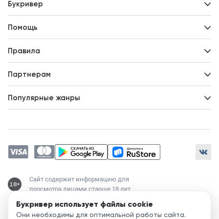
Букривер
Контакты
Помощь
Авторам
Вопросы и ответы
Новости
Правила
Идеи для развития
Пользовательское соглашение
Партнерам
Политика конфиденциальности
Зарабатывайте с авторами
Популярные жанры
Предложения авторов
Попаданцы
Магические академии
Современный любовный роман
Любовное фэнтези
ЛитРПГ
Сайт содержит информацию для
18+
просмотра лицами старше 18 лет
Букривер использует файлы cookie
Служба поддержки:
Они необходимы для оптимальной работы сайта.
support@bookriver.ru