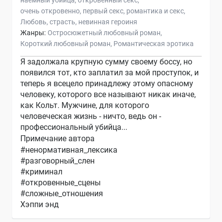
наемный убийца
откровенный секс
очень откровенно
первый секс
романтика и секс
Любовь
страсть
невинная героиня
Жанры:
Остросюжетный любовный роман
Короткий любовный роман
Романтическая эротика
Я задолжала крупную сумму своему боссу, но
появился тот, кто заплатил за мой проступок, и
теперь я всецело принадлежу этому опасному
человеку, которого все называют никак иначе,
как Кольт. Мужчине, для которого
человеческая жизнь - ничто, ведь он -
профессиональный убийца...
Примечание автора
#ненормативная_лексика
#разговорный_слен
#криминал
#откровенные_сцены
#сложные_отношения
Хэппи энд