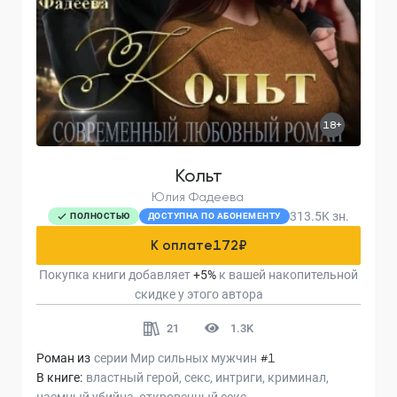
18+
Кольт
Юлия Фадеева
313.5K
зн.
ПОЛНОСТЬЮ
ДОСТУПНА ПО АБОНЕМЕНТУ
К оплате
172
₽
Покупка книги добавляет
+
5
%
к вашей накопительной
скидке у этого автора
21
1.3K
Роман из
серии
Мир сильных мужчин
#1
В книге:
властный герой
секс
интриги
криминал