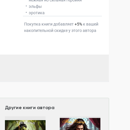
нежная но сильная героиня
эльфы
эротика
Покупка книги добавляет
+
5
%
к вашей
накопительной скидке у этого автора
Другие книги автора