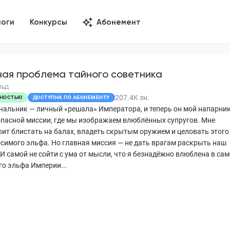
логи
Конкурсы
Абонемент
чая проблема тайного советника
льд
207.4K
зн.
НОСТЬЮ
ДОСТУПНА ПО АБОНЕМЕНТУ
чальник — личный «решала» Императора, и теперь он мой напарник
опасной миссии, где мы изображаем влюблённых супругов. Мне
оит блистать на балах, владеть скрытым оружием и целовать этого
симого эльфа. Но главная миссия — не дать врагам раскрыть наш
И самой не сойти с ума от мысли, что я безнадёжно влюблена в сам
го эльфа Империи...