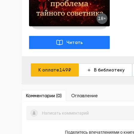
18+
Читать
К оплате
149
₽
В библиотеку
Комментарии (
0
)
Оглавление
Поделитесь впечатлениями о книге,