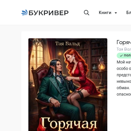
Книги
Б
Горя
Тая Ва
ПОЛ
Мой на
особо 
предст
невыно
обман. 
опасно