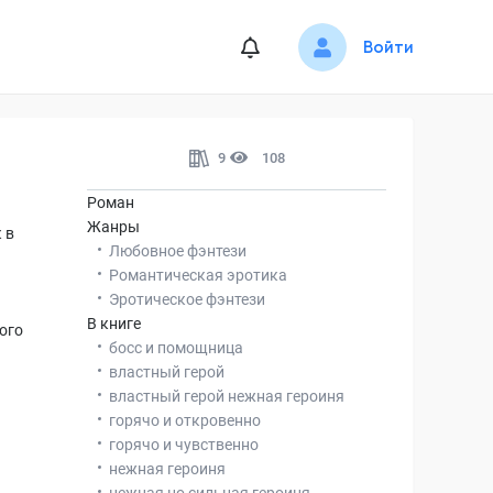
Войти
9
108
Роман
Жанры
 в
Любовное фэнтези
Романтическая эротика
Эротическое фэнтези
В книге
ого
босс и помощница
властный герой
властный герой нежная героиня
горячо и откровенно
горячо и чувственно
нежная героиня