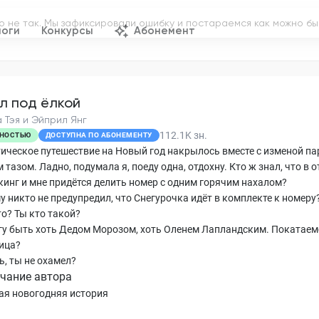
логи
Конкурсы
Абонемент
л под ёлкой
а Тэя и Эйприл Янг
112.1K
зн.
НОСТЬЮ
ДОСТУПНА ПО АБОНЕМЕНТУ
ическое путешествие на Новый год накрылось вместе с изменой па
тазом. Ладно, подумала я, поеду одна, отдохну. Кто ж знал, что в о
кинг и мне придётся делить номер с одним горячим нахалом?
у никто не предупредил, что Снегурочка идёт в комплекте к номеру
то? Ты кто такой?
огу быть хоть Дедом Морозом, хоть Оленем Лапландским. Покатаем
ица?
ь, ты не охамел?
чание автора
ая новогодняя история