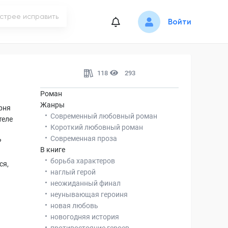
Войти
118
293
Роман
Жанры
рня
Современный любовный роман
теле
Короткий любовный роман
Современная проза
?
В книге
борьба характеров
ся,
наглый герой
неожиданный финал
неунывающая героиня
новая любовь
новогодняя история