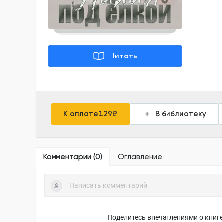
Читать
К оплате
129
₽
В библиотеку
Комментарии (
0
)
Оглавление
Поделитесь впечатлениями о книге,