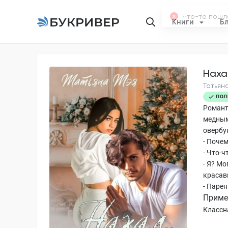
Книги
Б
Наха
Татьян
ПОЛ
Романт
медным 
овербу
- Почем
- Что-ч
- Я? М
красав
- Парен
Приме
Классн