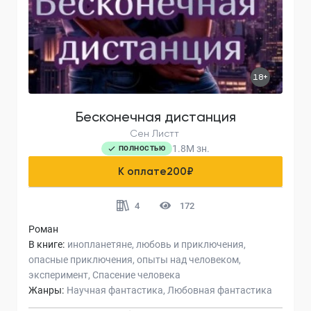
18+
Бесконечная дистанция
Сен Листт
1.8M
зн.
ПОЛНОСТЬЮ
К оплате
200
₽
4
172
Роман
В книге:
инопланетяне
любовь и приключения
опасные приключения
опыты над человеком
эксперимент
Спасение человека
Жанры:
Научная фантастика
Любовная фантастика