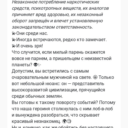
Незаконное потребление наркотических
средств, психотропных веществ, их аналогов
причиняет вред здоровью, их незаконный
оборот запрещён и влечет установленную
законодательством ответственность.
💫Они среди нас.
💫Иногда встречаются, редко кто замечает.
💫И очень зря!
Что случится, если милый парень окажется
вовсе не парнем, а пришельцем с неизвестной
планеты? 👽✨
Допустим, вы встретились с самым
очаровательным мужчиной на свете. 🤩 Только
вот небольшой нюанс: он — представитель
высокоразвитой цивилизации, прячущийся
среди обычных землян.
Вы готовы к такому повороту событий? Потому
что наша героиня столкнулась с ним лоб-в-лоб
и вынуждена разобраться, что скрывает
красивый незнакомец. 🌍🧐
Ну и, конечно, как же обойтись без настоящего