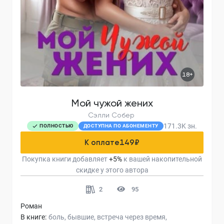
18+
Мой чужой жених
Сэлли Собер
171.3K
зн.
ПОЛНОСТЬЮ
ДОСТУПНА ПО АБОНЕМЕНТУ
К оплате
149
₽
Покупка книги добавляет
+
5
%
к вашей накопительной
скидке у этого автора
2
95
Роман
В книге:
боль
бывшие
встреча через время