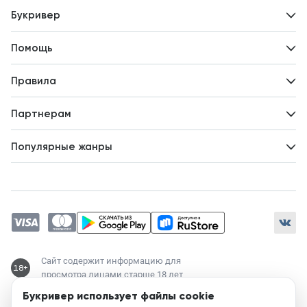
Букривер
Контакты
Помощь
Авторам
Вопросы и ответы
Новости
Правила
Идеи для развития
Пользовательское соглашение
Партнерам
Политика конфиденциальности
Зарабатывайте с авторами
Популярные жанры
Предложения авторов
Попаданцы
Магические академии
Современный любовный роман
Любовное фэнтези
ЛитРПГ
Сайт содержит информацию для
18+
просмотра лицами старше 18 лет
Букривер использует файлы cookie
Служба поддержки: