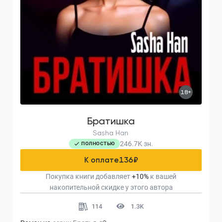
18+
Братишка
Sasha Han
246.7K
зн.
ПОЛНОСТЬЮ
К оплате
136
₽
Покупка книги добавляет
+
10
%
к вашей
накопительной скидке у этого автора
114
1.3K