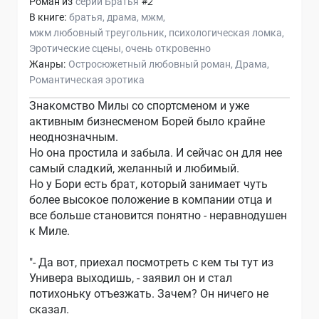
Роман из
серии
Братья
#2
В книге:
братья
драма
мжм
мжм любовный треугольник
психологическая ломка
Эротические сцены
очень откровенно
Жанры:
Остросюжетный любовный роман
Драма
Романтическая эротика
Знакомство Милы со спортсменом и уже
активным бизнесменом Борей было крайне
неоднозначным.
Но она простила и забыла. И сейчас он для нее
самый сладкий, желанный и любимый.
Но у Бори есть брат, который занимает чуть
более высокое положение в компании отца и
все больше становится понятно - неравнодушен
к Миле.
"- Да вот, приехал посмотреть с кем ты тут из
Универа выходишь, - заявил он и стал
потихоньку отъезжать. Зачем? Он ничего не
сказал.