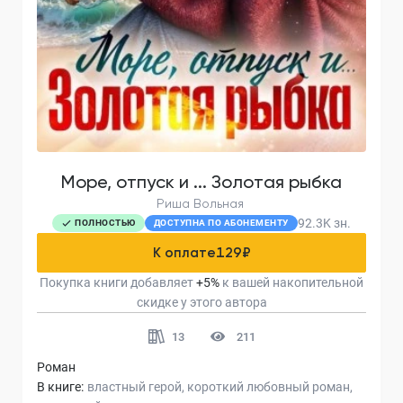
Море, отпуск и ... Золотая рыбка
Риша Вольная
92.3K
зн.
ПОЛНОСТЬЮ
ДОСТУПНА ПО АБОНЕМЕНТУ
К оплате
129
₽
Покупка книги добавляет
+
5
%
к вашей накопительной
скидке у этого автора
13
211
Роман
В книге:
властный герой
короткий любовный роман