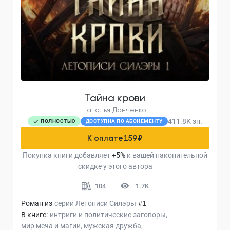
Тайна крови
Наталья Данченко
411.8K
зн.
ПОЛНОСТЬЮ
ДОСТУПНА ПО АБОНЕМЕНТУ
К оплате
159
₽
Покупка книги добавляет
+
5
%
к вашей накопительной
скидке у этого автора
104
1.7K
Роман из
серии
Летописи Силэры
#1
В книге:
интриги и политические заговоры
мир меча и магии
мужская дружба