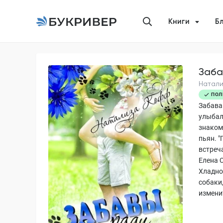
Книги
Б
Заба
Натали
ПОЛ
Забава
улыбал
знаком
пьян. 
встреч
Елена С
Хладно
собаки
измени