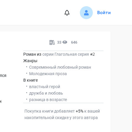
Войти
33
646
Роман из
серии
Глагольная серия
#2
Жанры
Современный любовный роман
Молодежная проза
ался
В книге
властный герой
дружба и любовь
разница в возрасте
и
Покупка книги добавляет
+
5
%
к вашей
накопительной скидке у этого автора