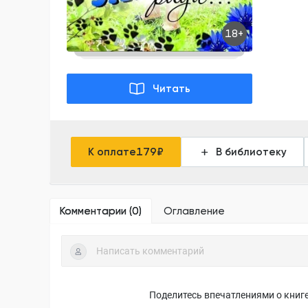
18+
Читать
К оплате
179
₽
В библиотеку
Комментарии (
0
)
Оглавление
Поделитесь впечатлениями о книге,