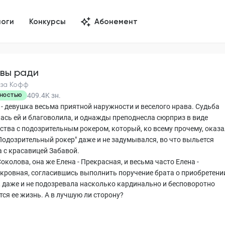
логи
Конкурсы
Абонемент
вы ради
за Кофф
409.4K
зн.
НОСТЬЮ
 - девушка весьма приятной наружности и веселого нрава. Судьба
ась ей и благоволила, и однажды преподнесла сюрприз в виде
ства с подозрительным рокером, который, ко всему прочему, оказ
"Подозрительный рокер" даже и не задумывался, во что выльется
а с красавицей Забавой.
околова, она же Елена - Прекрасная, и весьма часто Елена -
кровная, согласившись выполнить поручение брата о приобретени
, даже и не подозревала насколько кардинально и бесповоротно
тся ее жизнь. А в лучшую ли сторону?