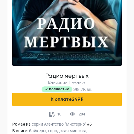
Радио мертвых
Калинина Наталья
698.7K
зн.
ПОЛНОСТЬЮ
К оплате
249
₽
10
204
Роман из
серии
Агентство "Мистерио"
#5
В книге:
байкеры
городская мистика