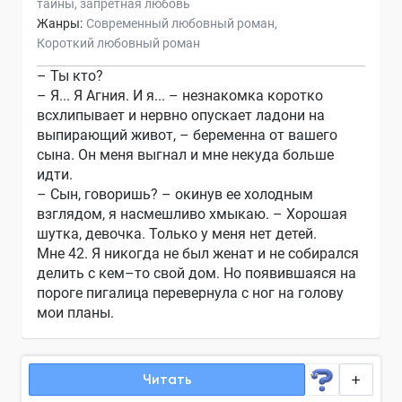
тайны
запретная любовь
Жанры:
Современный любовный роман
Короткий любовный роман
– Ты кто?
– Я... Я Агния. И я... – незнакомка коротко
всхлипывает и нервно опускает ладони на
выпирающий живот, – беременна от вашего
сына. Он меня выгнал и мне некуда больше
идти.
– Сын, говоришь? – окинув ее холодным
взглядом, я насмешливо хмыкаю. – Хорошая
шутка, девочка. Только у меня нет детей.
Мне 42. Я никогда не был женат и не собирался
делить с кем–то свой дом. Но появившаяся на
пороге пигалица перевернула с ног на голову
мои планы.
Читать