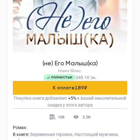
(не) Его Малыш(ка)
Нана Фокс
348.1K
зн.
ПОЛНОСТЬЮ
К оплате
189
₽
Покупка книги добавляет
+
5
%
к вашей накопительной
скидке у этого автора
108
2.5K
Роман
В книге:
беременная героиня
Настоящий мужчина