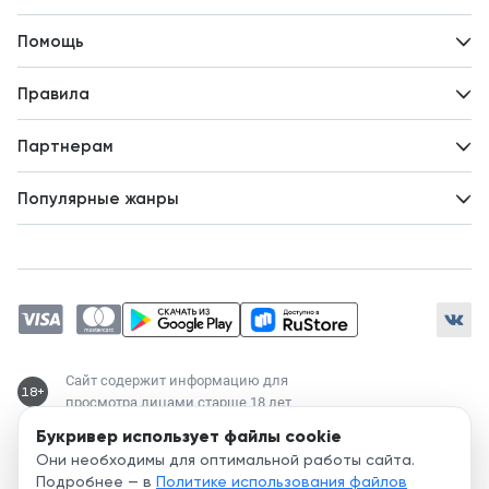
Контакты
Помощь
Авторам
Вопросы и ответы
Новости
Правила
Идеи для развития
Пользовательское соглашение
Партнерам
Политика конфиденциальности
Зарабатывайте с авторами
Популярные жанры
Предложения авторов
Попаданцы
Магические академии
Современный любовный роман
Любовное фэнтези
ЛитРПГ
Сайт содержит информацию для
18+
просмотра лицами старше 18 лет
Букривер использует файлы cookie
Служба поддержки:
Они необходимы для оптимальной работы сайта.
support@bookriver.ru
Подробнее — в
Политике использования файлов