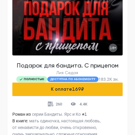
18+
Подарок для бандита. С прицепом
Лия Седая
183.2K
зн.
ПОЛНОСТЬЮ
ДОСТУПНА ПО АБОНЕМЕНТУ
К оплате
169
₽
260
4.4K
Роман из
серии
Бандиты. Ярс и Ко
#1
В книге:
мать одиночка
настоящая любовь
от ненависти до любви
очень откровенно
очень эмоционально
сложные отношения