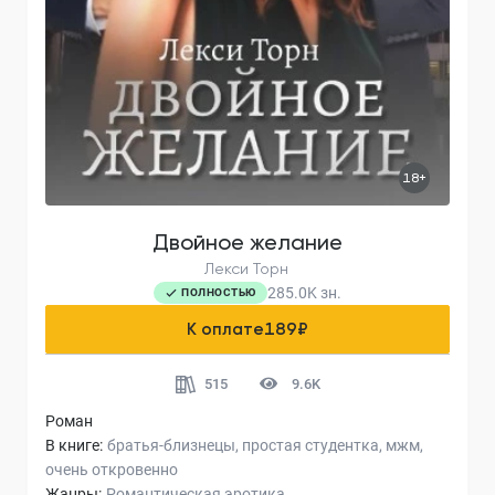
18+
Двойное желание
Лекси Торн
285.0K
зн.
ПОЛНОСТЬЮ
К оплате
189
₽
515
9.6K
Роман
В книге:
братья-близнецы
простая студентка
мжм
очень откровенно
Жанры:
Романтическая эротика