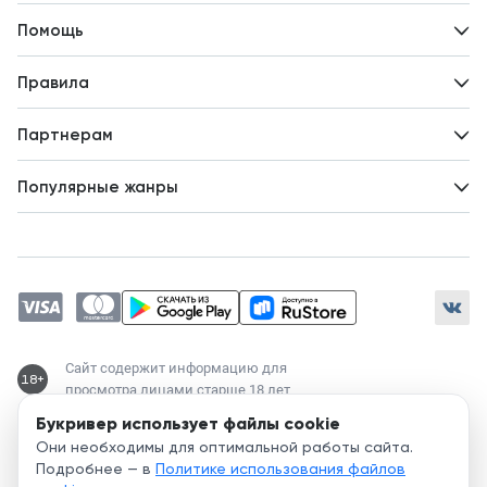
Контакты
Помощь
Авторам
Вопросы и ответы
Новости
Правила
Идеи для развития
Пользовательское соглашение
Партнерам
Политика конфиденциальности
Зарабатывайте с авторами
Популярные жанры
Предложения авторов
Попаданцы
Магические академии
Современный любовный роман
Любовное фэнтези
ЛитРПГ
Сайт содержит информацию для
18+
просмотра лицами старше 18 лет
Букривер использует файлы cookie
Служба поддержки:
Они необходимы для оптимальной работы сайта.
support@bookriver.ru
Подробнее — в
Политике использования файлов