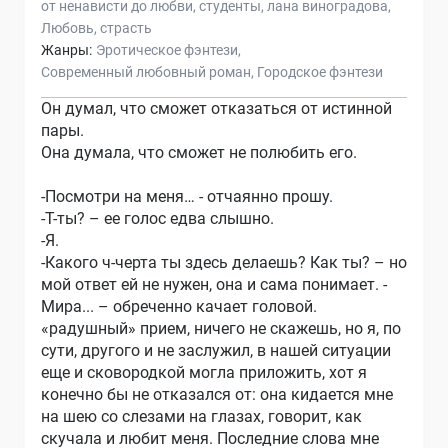
от ненависти до любви
студенты
лана виноградова
Любовь
страсть
Жанры:
Эротическое фэнтези
Современный любовный роман
Городское фэнтези
Он думал, что сможет отказаться от истинной
пары.
Она думала, что сможет не полюбить его.
-Посмотри на меня… - отчаянно прошу.
-Т-ты? – ее голос едва слышно.
-Я.
-Какого ч-черта ты здесь делаешь? Как ты? – но
мой ответ ей не нужен, она и сама понимает. -
Мира... – обреченно качает головой.
«радушный» прием, ничего не скажешь, но я, по
сути, другого и не заслужил, в нашей ситуации
еще и сковородкой могла приложить, хот я
конечно бы не отказался от: она кидается мне
на шею со слезами на глазах, говорит, как
скучала и любит меня. Последние слова мне