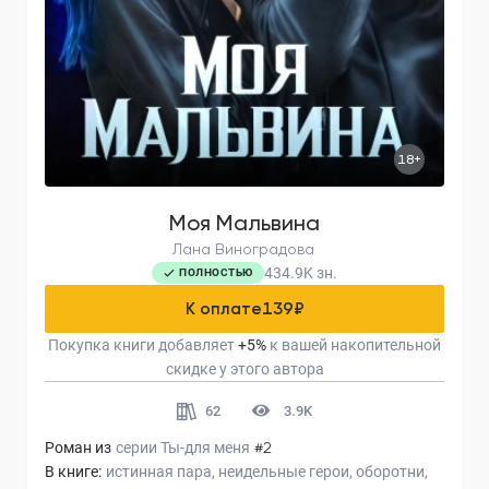
18+
Моя Мальвина
Лана Виноградова
434.9K
зн.
ПОЛНОСТЬЮ
К оплате
139
₽
Покупка книги добавляет
+
5
%
к вашей накопительной
скидке у этого автора
62
3.9K
Роман из
серии
Ты-для меня
#2
В книге:
истинная пара
неидельные герои
оборотни