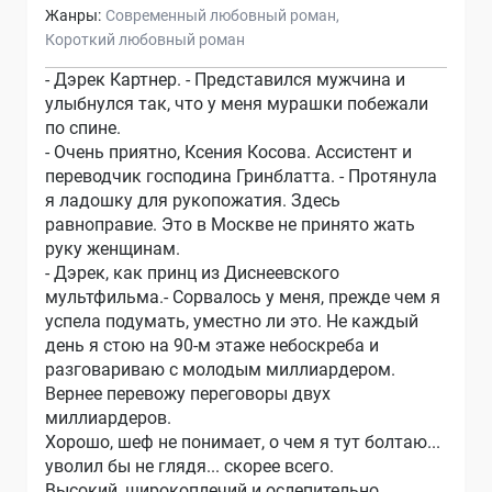
Жанры:
Современный любовный роман
Короткий любовный роман
- Дэрек Картнер. - Представился мужчина и
улыбнулся так, что у меня мурашки побежали
по спине.
- Очень приятно, Ксения Косова. Ассистент и
переводчик господина Гринблатта. - Протянула
я ладошку для рукопожатия. Здесь
равноправие. Это в Москве не принято жать
руку женщинам.
- Дэрек, как принц из Диснеевского
мультфильма.- Сорвалось у меня, прежде чем я
успела подумать, уместно ли это. Не каждый
день я стою на 90-м этаже небоскреба и
разговариваю с молодым миллиардером.
Вернее перевожу переговоры двух
миллиардеров.
Хорошо, шеф не понимает, о чем я тут болтаю...
уволил бы не глядя... скорее всего.
Высокий, широкоплечий и ослепительно