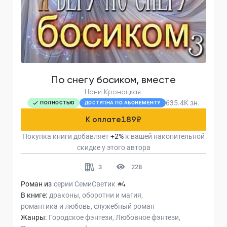
По снегу босиком, вместе
Нани Кроноцкая
635.4K
зн.
ПОЛНОСТЬЮ
ДОСТУПНА ПО АБОНЕМЕНТУ
К оплате
189
₽
Покупка книги добавляет
+
2
%
к вашей накопительной
скидке у этого автора
3
228
Роман из
серии
СемиСветик
#4
В книге:
драконы
оборотни и магия
романтика и любовь
служебный роман
Жанры:
Городское фэнтези
Любовное фэнтези