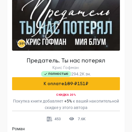
-20%
Предатель. Ты нас потерял
Крис Гофман
294.2K
зн.
ПОЛНОСТЬЮ
К оплате
189 ₽
151
₽
СКИДКА 20%
Покупка книги добавляет
+
5
%
к вашей накопительной
скидке у этого автора
453
7.6K
Роман