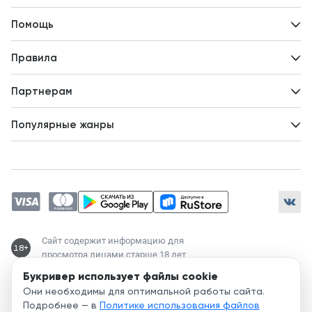
Контакты
Помощь
Авторам
Вопросы и ответы
Новости
Правила
Идеи для развития
Пользовательское соглашение
Партнерам
Политика конфиденциальности
Зарабатывайте с авторами
Популярные жанры
Предложения авторов
Попаданцы
Магические академии
Современный любовный роман
Любовное фэнтези
ЛитРПГ
Сайт содержит информацию для
18+
просмотра лицами старше 18 лет
Букривер использует файлы cookie
Служба поддержки:
Они необходимы для оптимальной работы сайта.
support@bookriver.ru
Подробнее — в
Политике использования файлов