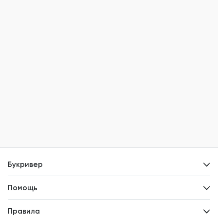
Букривер
Контакты
Помощь
Авторам
Вопросы и ответы
Новости
Правила