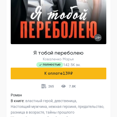
18+
Я тобой переболею
Коваленко Марья
142.5K
зн.
ПОЛНОСТЬЮ
К оплате
139
₽
265
7.8K
Роман
В книге:
властный герой
девственица
Настоящий мужчина
нежная героиня
предательство
разница в возрасте
тайны прошлого