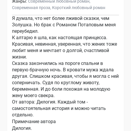
Жанры:
Современный любовный роман
Современная проза
Короткий любовный роман
Я думала, что нет более лживой сказки, чем
Золушка. Но брак с Романом Потаповым меня
переубедил.
К алтарю я шла, как настоящая принцесса.
Красивая, невинная, уверенная, что жених тоже
любит меня и мечтает о долгой, счастливой
жизни.
Сказка закончились на пороге спальни в
первую брачную ночь. В кровати мужа ждала
другая. Слишком красивая, чтобы я могла с ней
соперничать. Судя по круглому животу,
беременная. И до боли похожая на молодую
жену моего свекра.
От автора: Дилогия. Каждый том -
самостоятельная история и можно читать
отдельно.
Примечание автора
Дилогия.