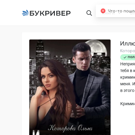
Книги
Б
Иллю
Которо
ПОЛ
Неприя
тебя в 
кримин
меня. 
в этого
Кримин