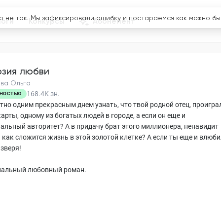
логи
Конкурсы
Абонемент
зия любви
ва Ольга
168.4K
зн.
НОСТЬЮ
тно одним прекрасным днем узнать, что твой родной отец, проигра
карты, одному из богатых людей в городе, а если он еще и
альный авторитет? А в придачу брат этого миллионера, ненавидит
И как сложится жизнь в этой золотой клетке? А если ты еще и влюб
 зверя!
альный любовный роман.