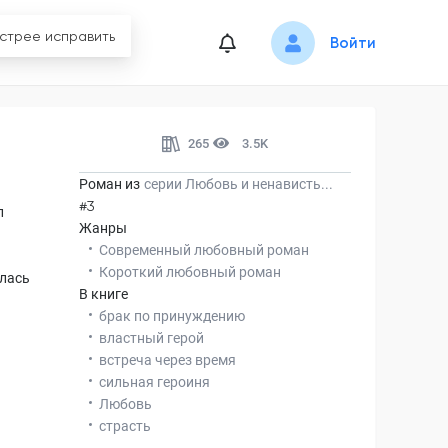
Войти
265
3.5K
Роман из
серии
Любовь и ненависть...
#3
л
Жанры
Современный любовный роман
Короткий любовный роман
илась
В книге
брак по принуждению
властный герой
встреча через время
сильная героиня
Любовь
страсть