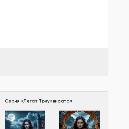
Серия
«
Легат Триумвирата
»