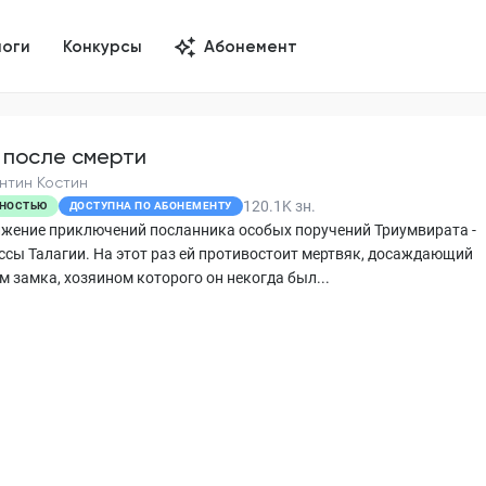
логи
Конкурсы
Абонемент
 после смерти
нтин Костин
120.1K
зн.
НОСТЬЮ
ДОСТУПНА ПО АБОНЕМЕНТУ
жение приключений посланника особых поручений Триумвирата -
ссы Талагии. На этот раз ей противостоит мертвяк, досаждающий
м замка, хозяином которого он некогда был...