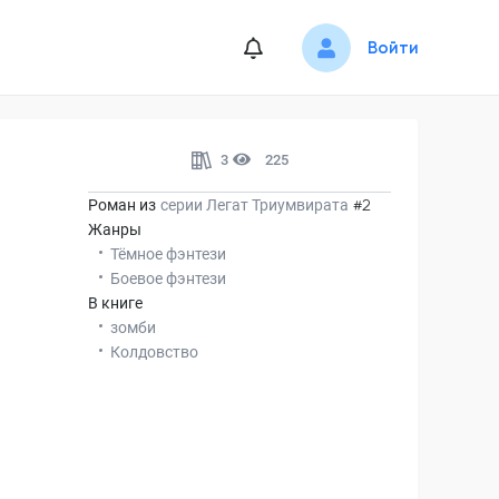
Войти
3
225
Роман из
серии
Легат Триумвирата
#2
Жанры
Тёмное фэнтези
Боевое фэнтези
В книге
зомби
Колдовство