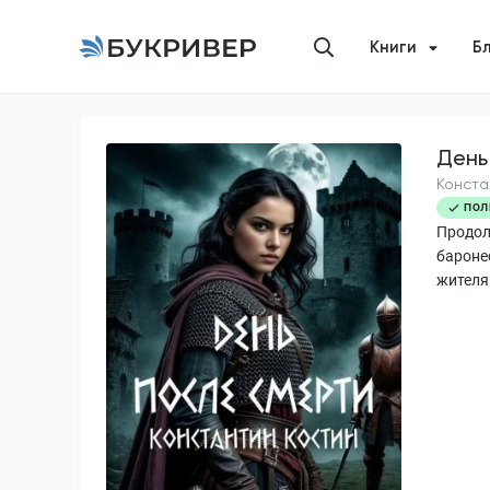
Книги
Б
День
Конста
ПОЛ
Продол
бароне
жителя