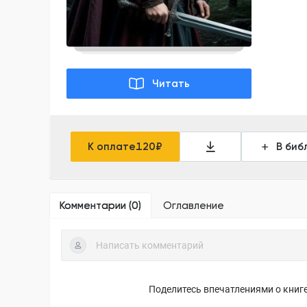
Читать
К оплате
120
₽
В биб
Комментарии (
0
)
Оглавление
Поделитесь впечатлениями о книге,