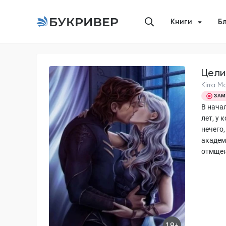
Книги
Б
Цели
Kirra Mo
ЗАМ
В начал
лет, у 
нечего
академ
отмщен
18+