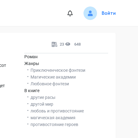
Войти
23
648
Роман
Жанры
сот
Приключенческое фэнтези
Магические академии
Любовное фэнтези
дет
В книге
другие расы
другой мир
любовь и противостояние
магическая академия
противостояние героев