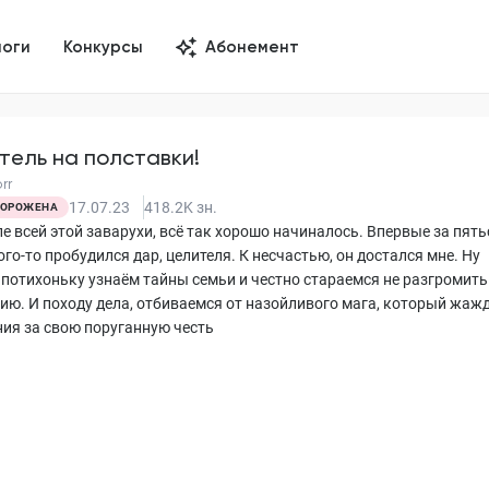
логи
Конкурсы
Абонемент
тель на полставки!
rr
17.07.23
418.2K
зн.
ОРОЖЕНА
е всей этой заварухи, всё так хорошо начиналось. Впервые за пять
кого-то пробудился дар, целителя. К несчастью, он достался мне. Ну
, потихоньку узнаём тайны семьи и честно стараемся не разгромить
ию. И походу дела, отбиваемся от назойливого мага, который жаж
ия за свою поруганную честь