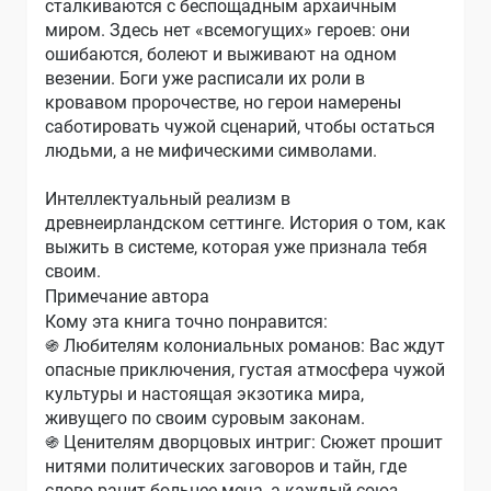
сталкиваются с беспощадным архаичным
миром. Здесь нет «всемогущих» героев: они
ошибаются, болеют и выживают на одном
везении. Боги уже расписали их роли в
кровавом пророчестве, но герои намерены
саботировать чужой сценарий, чтобы остаться
людьми, а не мифическими символами.
Интеллектуальный реализм в
древнеирландском сеттинге. История о том, как
выжить в системе, которая уже признала тебя
своим.
Примечание автора
Кому эта книга точно понравится:
֍ Любителям колониальных романов: Вас ждут
опасные приключения, густая атмосфера чужой
культуры и настоящая экзотика мира,
живущего по своим суровым законам.
֍ Ценителям дворцовых интриг: Сюжет прошит
нитями политических заговоров и тайн, где
слово ранит больнее меча, а каждый союз