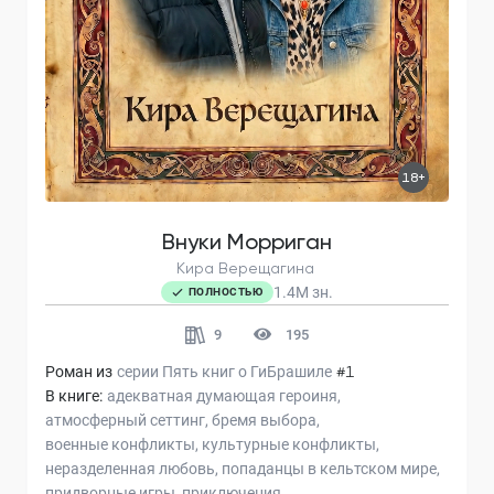
18+
Внуки Морриган
Кира Верещагина
1.4M
зн.
ПОЛНОСТЬЮ
9
195
Роман из
серии
Пять книг о ГиБрашиле
#1
В книге:
адекватная думающая героиня
атмосферный сеттинг
бремя выбора
военные конфликты
культурные конфликты
неразделенная любовь
попаданцы в кельтском мире
придворные игры
приключения