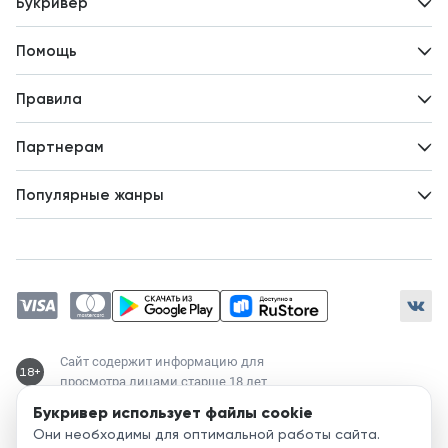
Букривер
Контакты
Помощь
Авторам
Вопросы и ответы
Новости
Правила
Идеи для развития
Пользовательское соглашение
Партнерам
Политика конфиденциальности
Зарабатывайте с авторами
Популярные жанры
Предложения авторов
Попаданцы
Магические академии
Современный любовный роман
Любовное фэнтези
ЛитРПГ
Сайт содержит информацию для
18+
просмотра лицами старше 18 лет
Букривер использует файлы cookie
Служба поддержки:
Они необходимы для оптимальной работы сайта.
support@bookriver.ru