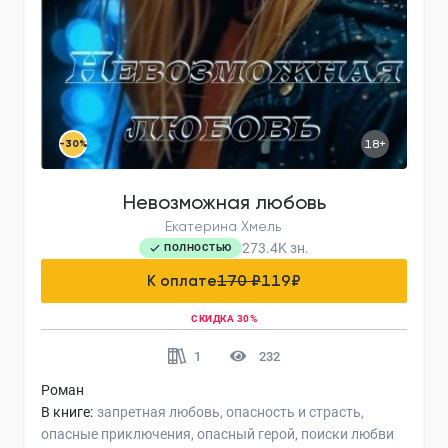
-30%
18+
Невозможная любовь
Екатерина Хмель
273.4K
зн.
ПОЛНОСТЬЮ
К оплате
170 ₽
119
₽
СКИДКА 30%
1
232
Роман
В книге:
запретная любовь
опасность и страсть
опасные приключения
опасный герой
поиски любви