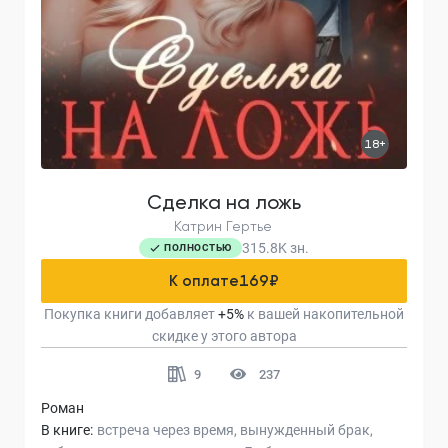
18+
Сделка на ложь
Катрин Гертье
315.8K
зн.
ПОЛНОСТЬЮ
К оплате
169
₽
Покупка книги добавляет
+
5
%
к вашей накопительной
скидке у этого автора
9
237
Роман
В книге:
встреча через время
вынужденный брак