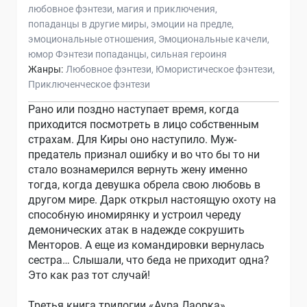
любовное фэнтези
магия и приключения
попаданцы в другие миры
эмоции на предле
эмоциональные отношения
Эмоциональные качели
юмор Фэнтези попаданцы
сильная героиня
Жанры:
Любовное фэнтези
Юмористическое фэнтези
Приключенческое фэнтези
Рано или поздно наступает время, когда
приходится посмотреть в лицо собственным
страхам. Для Киры оно наступило. Муж-
предатель признал ошибку и во что бы то ни
стало вознамерился вернуть жену именно
тогда, когда девушка обрела свою любовь в
другом мире. Дарк открыл настоящую охоту на
способную иномирянку и устроил череду
демонических атак в надежде сокрушить
Менторов. А еще из командировки вернулась
сестра… Слышали, что беда не приходит одна?
Это как раз тот случай!
Третья книга трилогии «Аура Лаорка».