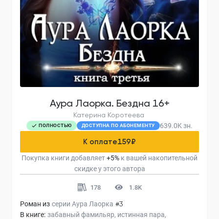
Аура Лаорка. Бездна 16+
Катерина Коротеева
639.0K
зн.
ПОЛНОСТЬЮ
ДОСТУПНА ПО АБОНЕМЕНТУ
К оплате
159
₽
Покупка книги добавляет
+
5
%
к вашей накопительной
скидке у этого автора
178
1.8K
Роман из
серии
Аура Лаорка
#3
В книге:
забавный фамильяр
истинная пара