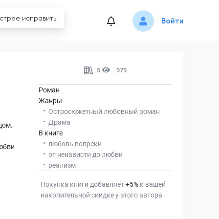
Войти
5
979
Роман
Жанры
Остросюжетный любовный роман
Драма
цом.
В книге
любовь вопреки
любви
от ненависти до любви
реализм
Покупка книги добавляет
+
5
%
к вашей
накопительной скидке у этого автора