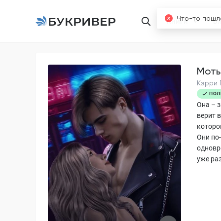
Книги
Б
Моты
Кэрри 
ПОЛ
Она – 
верит 
которо
Они по
одновр
уже ра