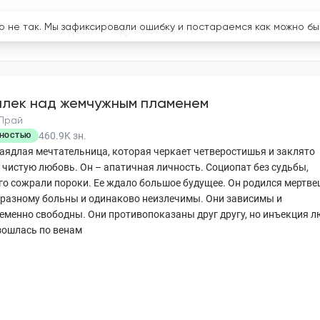
логи
Конкурсы
Абонемент
лек над жемчужным пламенем
Прай
460.9K
зн.
НОСТЬЮ
заядлая мечтательница, которая черкает четверостишья и заклято
в чистую любовь. Он – апатичная личность. Социопат без судьбы,
го сожрали пороки. Ее ждало большое будущее. Он родился мертве
-разному больны и одинаково неизлечимы. Они зависимы и
еменно свободны. Они противопоказаны друг другу, но инъекция 
зошлась по венам