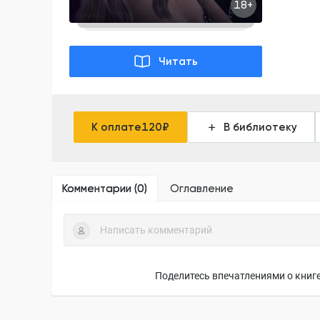
18+
Читать
К оплате
120
₽
В библиотеку
Комментарии (
0
)
Оглавление
Поделитесь впечатлениями о книге,