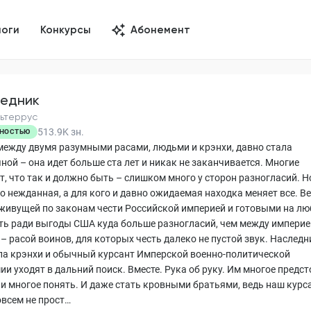
логи
Конкурсы
Абонемент
едник
ьтеррус
513.9K
зн.
НОСТЬЮ
между двумя разумными расами, людьми и крэнхи, давно стала
ной – она идет больше ста лет и никак не заканчивается. Многие
т, что так и должно быть – слишком много у сторон разногласий. Н
го нежданная, а для кого и давно ожидаемая находка меняет все. В
живущей по законам чести Российской империей и готовыми на л
ть ради выгоды США куда больше разногласий, чем между империе
– расой воинов, для которых честь далеко не пустой звук. Наследн
ла крэнхи и обычный курсант Имперской военно-политической
и уходят в дальний поиск. Вместе. Рука об руку. Им многое предст
 и многое понять. И даже стать кровными братьями, ведь наш курс
овсем не прост…