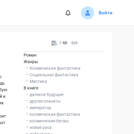
Войти
7
529
Роман
Жанры
Космическая фантастика
Социальная фантастика
о
Мистика
едь
В книге
юбую
далекое будущее
й и
другие планеты
ик
император
космическая фантастика
оит
космические битвы
ант
новая раса