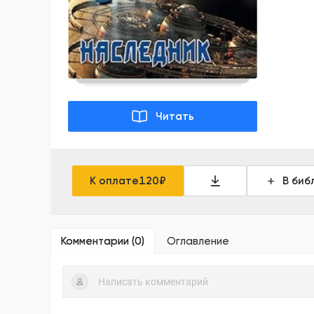
Читать
К оплате
120
₽
В биб
Комментарии (
0
)
Оглавление