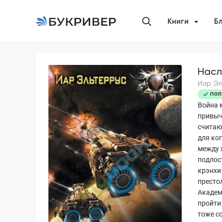
Книги
Б
Насл
Иар Эл
ПОЛ
Война 
привыч
считаю
для ко
между 
подлос
крэнхи 
престо
Академи
пройти
тоже с