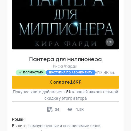
18+
Пантера для миллионера
Кира Фарди
418.4K
зн.
ПОЛНОСТЬЮ
ДОСТУПНА ПО АБОНЕМЕНТУ
К оплате
169
₽
Покупка книги добавляет
+
5
%
к вашей накопительной
скидке у этого автора
34
1.5K
Роман
В книге:
самоуверенные и независимые герои