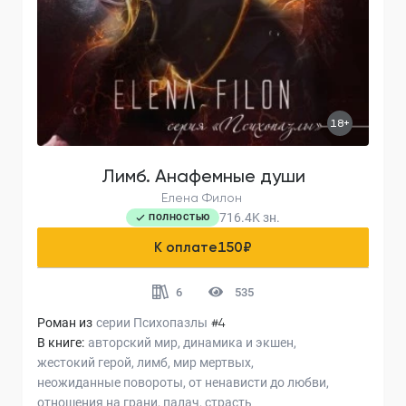
18+
Лимб. Анафемные души
Елена Филон
716.4K
зн.
ПОЛНОСТЬЮ
К оплате
150
₽
6
535
Роман из
серии
Психопазлы
#4
В книге:
авторский мир
динамика и экшен
жестокий герой
лимб
мир мертвых
неожиданные повороты
от ненависти до любви
отношения на грани
палач
страсть